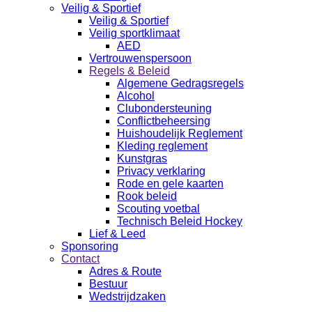
Veilig & Sportief
Veilig & Sportief
Veilig sportklimaat
AED
Vertrouwenspersoon
Regels & Beleid
Algemene Gedragsregels
Alcohol
Clubondersteuning
Conflictbeheersing
Huishoudelijk Reglement
Kleding reglement
Kunstgras
Privacy verklaring
Rode en gele kaarten
Rook beleid
Scouting voetbal
Technisch Beleid Hockey
Lief & Leed
Sponsoring
Contact
Adres & Route
Bestuur
Wedstrijdzaken